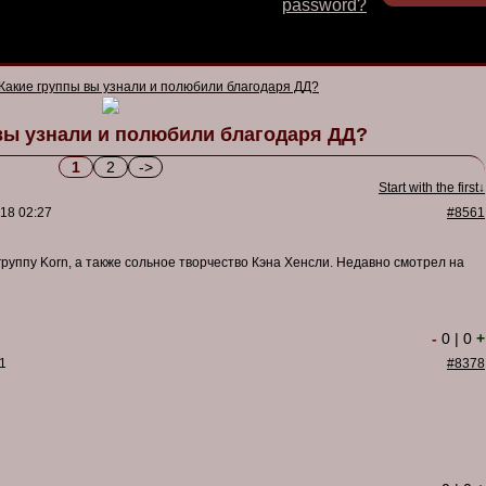
password?
Какие группы вы узнали и полюбили благодаря ДД?
вы узнали и полюбили благодаря ДД?
1
2
->
Start with the first↓
18 02:27
#8561
руппу Korn, а также сольное творчество Кэна Хенсли. Недавно смотрел на
-
0
|
0
+
1
#8378