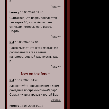
п...
Pass>>
heresy
10.05.2026 09:40
Считается, что нефть появляется
лет через 10, из слоёв листьев
сгнивших, которые есть везде.
Нефть, ...
Pass>>
K-T
10.05.2026 09:04
Часто бывает, что в тех местах, где
располагается газ в земле,
например, водный газ, то есть, газ,
р...
Pass>>
New on the forum
K-T
10.12.2025 01:48
Здравствуйте! Поздравляем с днём
рождения программы "Рок-Радар".
Самых лучших треков и гостей Вам.
Pass>>
heresy
13.08.2025 10:12