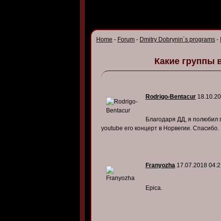
Home
-
Forum
-
Dmitry Dobrynin´s programs
-
Какие группы 
Rodrigo-Bentacur
18.10.20
Благодаря ДД, я полюбил г
youtube его концерт в Норвегии. Спасибо.
Franyozha
17.07.2018 04:2
Epica.