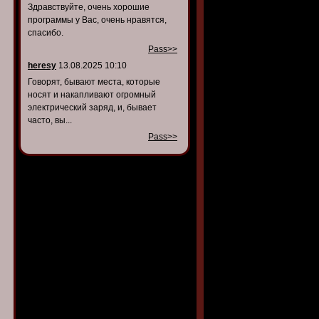
Здравствуйте, очень хорошие
программы у Вас, очень нравятся,
спасибо.
Pass>>
heresy
13.08.2025 10:10
Говорят, бывают места, которые
носят и накапливают огромный
электрический заряд, и, бывает
часто, вы...
Pass>>