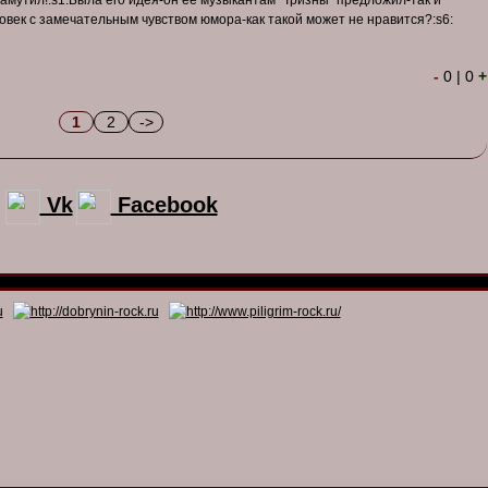
замутил!:s1:Была его идея-он её музыкантам "Тризны" предложил-так и
овек с замечательным чувством юмора-как такой может не нравится?:s6:
-
0
|
0
+
1
2
->
Vk
Facebook