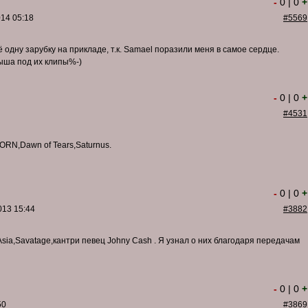
-
0
|
0
+
14 05:18
#5569
одну зарубку на прикладе, т.к. Samael поразили меня в самое сердце.
ыша под их клипы%-)
-
0
|
0
+
#4531
ORN,Dawn of Tears,Saturnus.
-
0
|
0
+
013 15:44
#3882
d,Asia,Savatage,кантри певец Johny Cash . Я узнал о них благодаря передачам
-
0
|
0
+
50
#3869