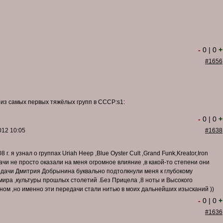
-
0
|
0
+
#1656
а из самых первых тяжёлых групп в СССР:s1:
-
0
|
0
+
012 10:05
#1638
г. я узнал о группах Uriah Heep ,Blue Oyster Cult ,Grand Funk,Kreator,Iron
дачи не просто оказали на меня огромное влияние ,в какой-то степени они
редачи Дмитрия Добрынина буквально подтолкнули меня к глубокому
ира ,культуры прошлых столетий .Без Прицела ,8 ноты и Высокого
ом ,но именно эти передачи стали нитью в моих дальнейших изысканий ))
-
0
|
0
+
#1636