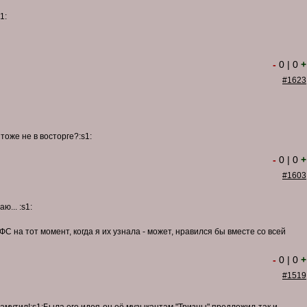
1:
-
0
|
0
+
#1623
тоже не в восторге?:s1:
-
0
|
0
+
#1603
ю... :s1:
ФС на тот момент, когда я их узнала - может, нравился бы вместе со всей
-
0
|
0
+
#1519