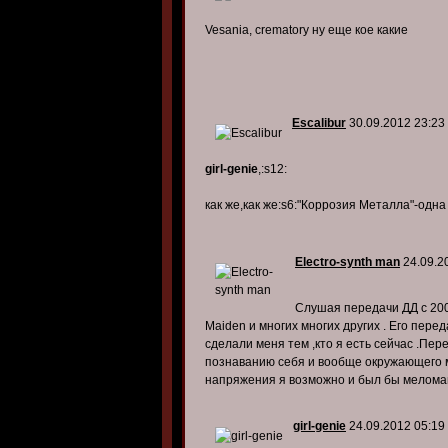
Vesania, crematory ну еще кое какие
Escalibur
30.09.2012 23:23
girl-genie
,:s12:
как же,как же:s6:"Коррозия Металла"-одн
Electro-synth man
24.09.2
Слушая передачи ДД с 2008 
Maiden и многих многих других . Его пере
сделали меня тем ,кто я есть сейчас .Пе
познаванию себя и вообще окружающего м
напряжения я возможно и был бы меломан
girl-genie
24.09.2012 05:19