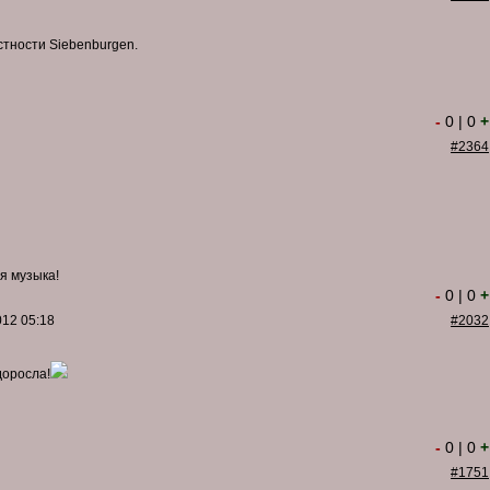
стности Siebenburgen.
-
0
|
0
+
#2364
я музыка!
-
0
|
0
+
012 05:18
#2032
доросла!
-
0
|
0
+
#1751