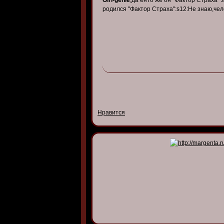
Girl-genie
,да енто же он "Фактор Страха" 
родился "Фактор Страха":s12:Не знаю,чел
Нравится