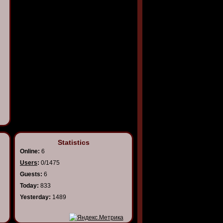
Statistics
Online:
6
Users
:
0/1475
Guests:
6
Today:
833
Yesterday:
1489