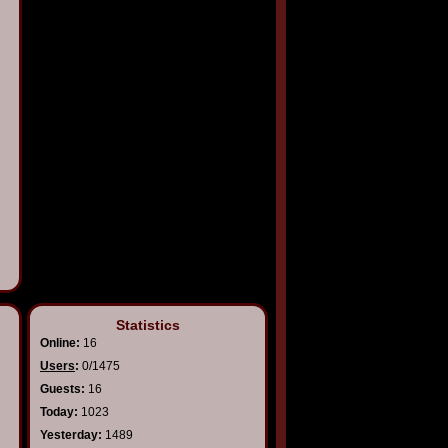
Statistics
Online:
16
Users
:
0/1475
Guests:
16
Today:
1023
Yesterday:
1489