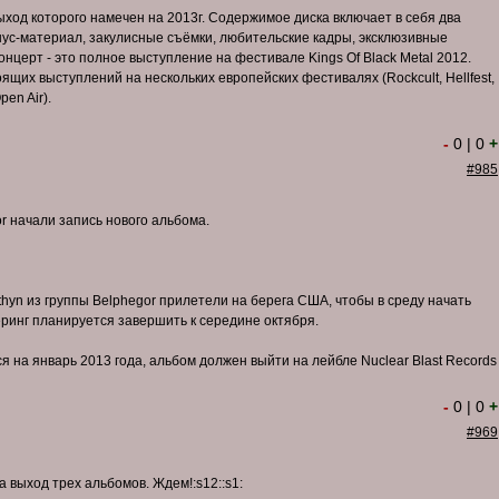
ход которого намечен на 2013г. Содержимое диска включает в себя два
ус-материал, закулисные съёмки, любительские кадры, эксклюзивные
нцерт - это полное выступление на фестивале Kings Of Black Metal 2012.
ящих выступлений на нескольких европейских фестивалях (Rockcult, Hellfest,
pen Air).
-
0
|
0
+
#985
r начали запись нового альбома.
thyn из группы Belphegor прилетели на берега США, чтобы в среду начать
еринг планируется завершить к середине октября.
я на январь 2013 года, альбом должен выйти на лейбле Nuclear Blast Records
-
0
|
0
+
#969
 выход трех альбомов. Ждем!:s12::s1: