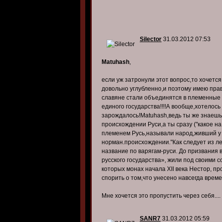
Silector
31.03.2012 07:53
Matuhash
,
если уж затронули этот вопрос,то хочетс
довольно углубленно,и поэтому имею прав
славяне стали объединятся в племенные
единого государства!!!!А вообще,хотелось
зарождалось!Matuhash,ведь ты же знаешь
происхождении Руси,а ты сразу ("какое на
племенем Русь,называли народ,живший у 
норман.происхождении."Как следует из ле
название по варягам-руси. До призвания 
русского государства», жили под своими
которых монах начала XII века Нестор, пр
спорить о том,что унесено навсегда времен
Мне хочется это пропустить через себя....
SANR7
31.03.2012 05:59