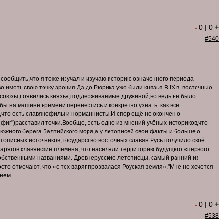
-
0
|
0
+
#540
я сообщить,что я тоже изучал и изучаю историю означенного периода
о иметь свою точку зрения.Да,до Рюрика уже были князья.В IX в. восточные
 союзы,появились князья,поддерживаемые дружиной,но ведь не было
 бы на машине времени перенестись и конкретно узнать: как всё
,что есть славянофилы и норманнисты.И спор ещё не окончен о
 фиг")расставил точки.Вообще, есть одно из мнений учёных-историков,что
южного берега Балтийского моря,а у летописей свои факты и больше о
тописных источников, государство восточных славян Русь получило своё
варягов славянские племена, что населяли территорию будущего «первого
 собственными названиями. Древнерусские летописцы, самый ранний из
осто отмечают, что «с тех варяг прозвалася Роуская земля»."Мне не хочется
ем.....
-
0
|
0
+
#538