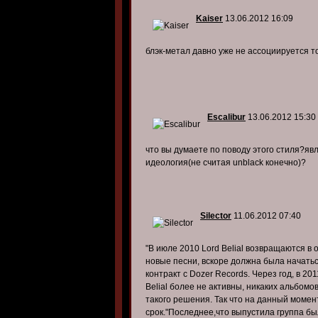
Kaiser
13.06.2012 16:09
блэк-метал давно уже не ассоциируется то
Escalibur
13.06.2012 15:30
что вы думаете по поводу этого стиля?яв
идеология(не считая unblack конечно)?
Silector
11.06.2012 07:40
"В июле 2010 Lord Belial возвращаются в
новые песни, вскоре должна была начать
контракт с Dozer Records. Через год, в 20
Belial более не активны, никаких альбомо
такого решения. Так что на данный моме
срок."Последнее,что выпустила группа был