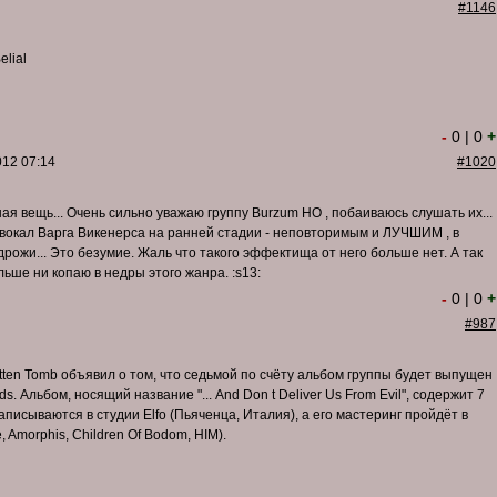
#1146
elial
-
0
|
0
+
012 07:14
#1020
шная вещь... Очень сильно уважаю группу Burzum НО , побаиваюсь слушать их...
вокал Варга Викенерса на ранней стадии - неповторимым и ЛУЧШИМ , в
 дрожи... Это безумие. Жаль что такого эффектища от него больше нет. А так
альше ни копаю в недры этого жанра. :s13:
-
0
|
0
+
#987
tten Tomb объявил о том, что седьмой по счёту альбом группы будет выпущен
s. Альбом, носящий название "... And Don t Deliver Us From Evil", содержит 7
писываются в студии Elfo (Пьяченца, Италия), а его мастеринг пройдёт в
 Amorphis, Children Of Bodom, HIM).