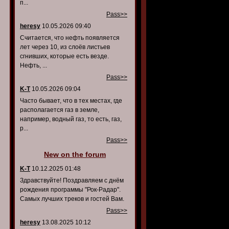
п...
Pass>>
heresy
10.05.2026 09:40
Считается, что нефть появляется
лет через 10, из слоёв листьев
сгнивших, которые есть везде.
Нефть, ...
Pass>>
K-T
10.05.2026 09:04
Часто бывает, что в тех местах, где
располагается газ в земле,
например, водный газ, то есть, газ,
р...
Pass>>
New on the forum
K-T
10.12.2025 01:48
Здравствуйте! Поздравляем с днём
рождения программы "Рок-Радар".
Самых лучших треков и гостей Вам.
Pass>>
heresy
13.08.2025 10:12