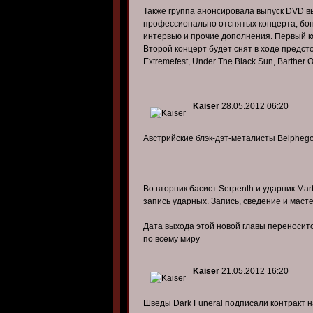
Также группа анонсировала выпуск DVD вы
профессионально отснятых концерта, бон
интервью и прочие дополнения. Первый ко
Второй концерт будет снят в ходе предсто
Extremefest, Under The Black Sun, Barther O
Kaiser
28.05.2012 06:20
Австрийские блэк-дэт-металисты Belphego
Во вторник басист Serpenth и ударник Mar
запись ударных. Запись, сведение и маст
Дата выхода этой новой главы переноситс
по всему миру
Kaiser
21.05.2012 16:20
Шведы Dark Funeral подписали контракт на