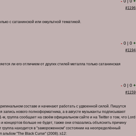
-
0
|
0
+
#1196
лько с сатанинской или оккультной тематикой.
-
0
|
0
+
#1194
ляется ли его отличием от других стилей металла только сатанинская
-
0
|
0
+
#1159
 оригинальном составе и начинают работать с удвоенной силой. Пишутся
ся запись нового полноформатника, а в августе музыканты подписывают
11-м, группа сообщает на своём официальном сайте и на Twitter о том, что Lord
в и концертов больше не будет, также они отказались объяснить причину
нт группа находится в "замороженном" состоянии на неопределённый
 альбом "The Black Curse" (2008).:s12: