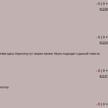
-
0
|
0
+
#1158
-
0
|
0
+
#1154
ричём здесь Hypocrisy,тут скорее проект Abyss подходит к данной теме из
-
0
|
0
+
#1147
pocrisy
-
0
|
0
+