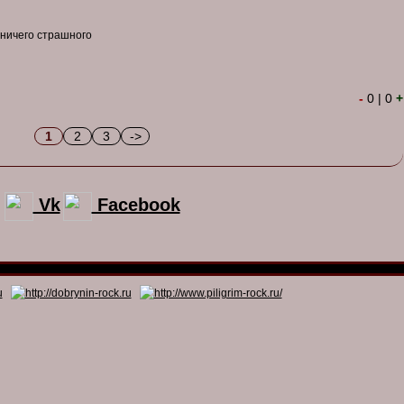
о ничего страшного
-
0
|
0
+
1
2
3
->
Vk
Facebook