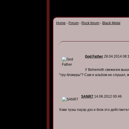
Home
-
Forum
-
Rock forum
-
Black Metal
God Father
28.04.2014 08:
У Behemoth свежачок вышел
"тру-блэкеры"? Сам я альбом не слушал, ж
SANR7
14.06.2012 00:46
Хэви трэш пауэр дэз и блэк это действит