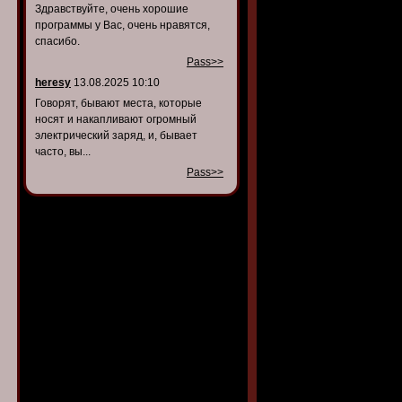
Здравствуйте, очень хорошие
программы у Вас, очень нравятся,
спасибо.
Pass>>
heresy
13.08.2025 10:10
Говорят, бывают места, которые
носят и накапливают огромный
электрический заряд, и, бывает
часто, вы...
Pass>>