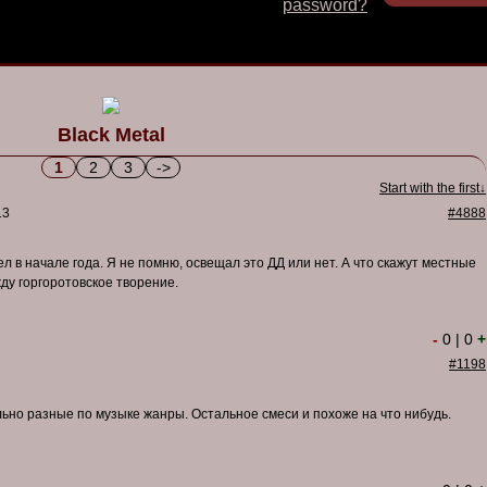
password?
Black Metal
1
2
3
->
Start with the first↓
13
#4888
 в начале года. Я не помню, освещал это ДД или нет. А что скажут местные
ду горгоротовское творение.
-
0
|
0
+
#1198
ельно разные по музыке жанры. Остальное смеси и похоже на что нибудь.