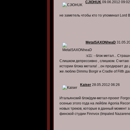
CJIOHUK
09.06.2012 09:02
не заметель чтобы кто то упоминал Lord B
MetalSAXONheaD
31.05.2
:s11: - блэк метал... Стра
Слишком депрессивно , слишком. Считаю 
истории блэка метала! ...он продирает до
же люблю Dimmu Borgir и Cradle of Filth д
Kaiser
28.05.2012 06:26
Итальянский блэк/дум-метал-проект Forgo
осенью этого года на лейбле Agonia Record
новых треков, которые в данный момент за
финской студии Finnvox (Impaled Nazarene,