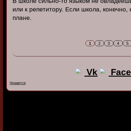
В школе сильно-то языком не овладеешь
или к репетитору. Если школа, конечно,
плане.
1
2
3
4
5
Vk
Face
Нравится