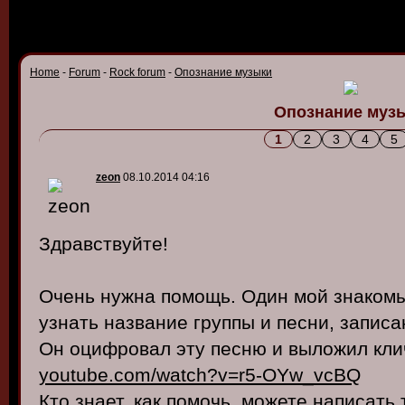
Home
-
Forum
-
Rock forum
-
Опознание музыки
Опознание муз
1
2
3
4
5
zeon
08.10.2014 04:16
Здравствуйте!
Очень нужна помощь. Один мой знакомы
узнать название группы и песни, записа
Он оцифровал эту песню и выложил кли
youtube.com/watch?v=r5-OYw_vcBQ
Кто знает, как помочь, можете написать 