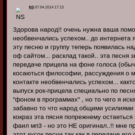
NS
07.04.2014 17:15
Здорова народ!! очень нужна ваша помощ
необвенчались успехом.. до интернета 
эту песню и группу теперь появилась на
оф сайтом... расклад такой.. эта песня 
передаче прицела на фоне голоса (обыч
косаються философии, рассуждения о м
контакте необвенчались успехом... как
выпуск рок-прицела специально по пес
"фоном в программах" , но то чего я иск
забавно то что народ общими усилиями 
кокраз эта пясня попрежнему остаеться 
фаил мп3 - но это НЕ оригинал..!! мне
этот кусок песни так как в передаче ег