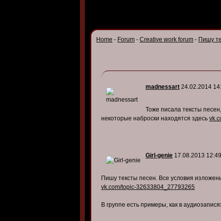
Home
-
Forum
-
Creative work forum
-
Пишу те
madnessart
24.02.2014 14
Тоже писала тексты песен,
некоторые наброски находятся здесь
vk.
Girl-genie
17.08.2013 12:4
Пишу тексты песен. Все условия изложен
vk.com/topic-32633804_27793265
В группе есть примеры, как в аудиозапися