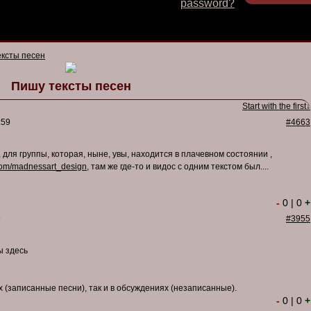
password?
ксты песен
Пишу тексты песен
Start with the first↓
:59
#4663
 для группы, которая, ныне, увы, находится в плачевном состоянии ,
com/madnessart_design,
там же где-то и видос с одним текстом был....
-
0
|
0
+
9
#3955
ы здесь
х (записанные песни), так и в обсуждениях (незаписанные).
-
0
|
0
+