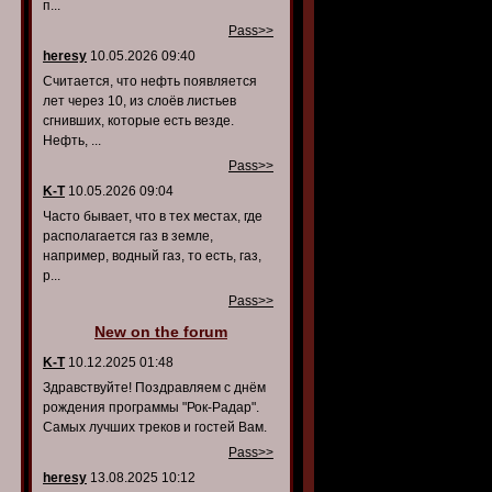
п...
Pass>>
heresy
10.05.2026 09:40
Считается, что нефть появляется
лет через 10, из слоёв листьев
сгнивших, которые есть везде.
Нефть, ...
Pass>>
K-T
10.05.2026 09:04
Часто бывает, что в тех местах, где
располагается газ в земле,
например, водный газ, то есть, газ,
р...
Pass>>
New on the forum
K-T
10.12.2025 01:48
Здравствуйте! Поздравляем с днём
рождения программы "Рок-Радар".
Самых лучших треков и гостей Вам.
Pass>>
heresy
13.08.2025 10:12