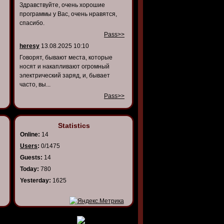
Здравствуйте, очень хорошие
программы у Вас, очень нравятся,
спасибо.
Pass>>
heresy
13.08.2025 10:10
Говорят, бывают места, которые
носят и накапливают огромный
электрический заряд, и, бывает
часто, вы...
Pass>>
Statistics
Online:
14
Users
:
0/1475
Guests:
14
Today:
780
Yesterday:
1625