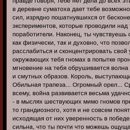
правде говоря, тебе нет дела до всех э
в деревне суматоха дает тебе возможно
сил, изрядно пошатнувшихся от бескон
экспериментов, которые проводили над
поработители. Наконец, ты чувствуешь
как физически, так и духовно, что позв
расслабиться и сконцентрировать свой 
окружающих тебя гномах в попытке прон
мгновение на тебя обрушивается волна
и смутных образов. Король, выступающий
Обильная трапеза... Огромный орел... Ср
всему, война развивается весьма удачн
- в мыслях шествующих мимо гномов пр
то грандиозного, хотя и не совсем поня
исходящая от них уверенность в победе
сильна, что ты почти что можешь ощуща