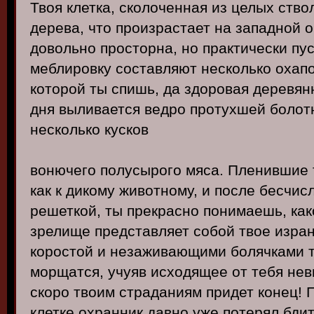
Твоя клетка, сколоченная из целых ств
дерева, что произрастает на западной 
довольно просторна, но практически пу
меблировку составляют несколько охапо
которой ты спишь, да здоровая деревянн
дня выливается ведро протухшей болот
несколько кусков
вонючего полусырого мяса. Пленившие 
как к дикому животному, и после бесчис
решеткой, ты прекрасно понимаешь, ка
зрелище представляет собой твое изран
коростой и незаживающими болячками т
морщатся, учуяв исходящее от тебя не
скоро твоим страданиям придет конец! 
клетке охранник давно уже потерял бдит