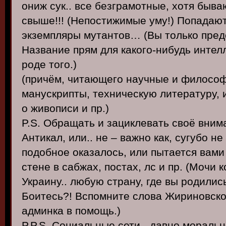
ониж сук.. все безграмотные, хотя быва
свыше!!! (Непостижимые уму!) Попадают
экземпляры мутантов… (Вы только пред
Название прям для какого-нибудь интел
роде того.)
(причём, читающего научные и философ
манускрипты, техническую литературу, 
о живописи и пр.)
P.S. Обращать и зациклевать своё вним
Антикал, или.. не – важно как, сугубо не
подобное оказалось, или пытается вами
стене в сабжах, постах, лс и пр. (Мочи 
Украину.. любую страну, где вы родились
Боитесь?! Вспомните слова Жириновског
админка в помощь.)
P.P.S. Социальные сети - давно мораль