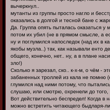
вычеркнул..
мутанты из группы просто нагло и бесс
оказались в долгой и тесной бане с жаро
Да. Группа опять пыталась оказаться у м
потом их убил (не в прямом смысле, а е
ну и поглумился напоследок (над их в к
якобы музла..) так, как называли енто д
общего, конечно, нет.. ну, а в плане нас
зло!)
Сколько я зарезал, ско.. к-х-м, о чём - эт
забаненных троллей из кала не помню (о
глумился над ними потому, что пытались
слушаю, или смотрю, охренели до того, ч
Вот действительно беспредел! Когда в н
можно встретить читающего быдларя-ли