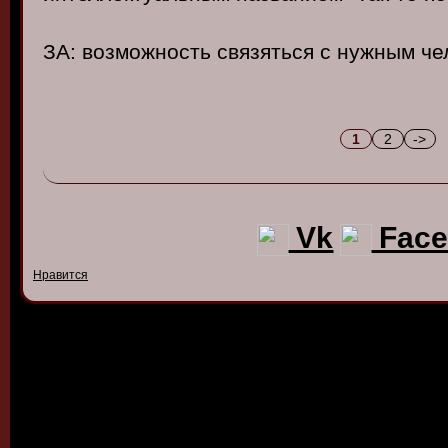
ЗА: возможность связяться с нужным че
1
2
->
Vk
Face
Нравится