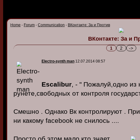
Home
-
Forum
-
Communication
-
ВКонтакте: За и Против
ВКонтакте: За и П
1
2
->
Electro-synth man
12.07.2014 08:57
Escalibur
, - " Пожалуй,одно из
рунете,свободных от контроля государст
Смешно . Однако Вк контролируют . При
ни какому facebook не снилось ....
Просто об этом мало кто знает .........