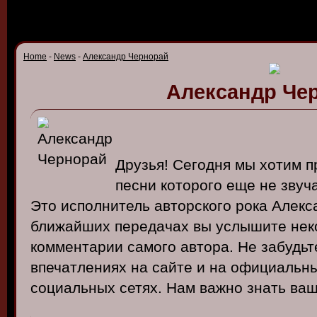
Home
-
News
-
Александр Чернорай
Александр Че
Друзья
!
Сегодня
мы
хотим
п
песни
которого
еще
не
зв
уч
Это
исполнитель
ав
торского
рока
Алекс
ближайших
передачах
вы
услышите
нек
комментарии
самого
ав
тора
.
Не
забудьт
в
печатлениях
на
сайте
и
на
официальн
социальных
сетях
. Нам в
ажно
знать
ва