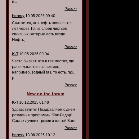
п...
Pass>>
heresy
10.05.2026 09:40
Считается, что нефть появляется
лет через 10, из слоёв листьев
сгнивших, которые есть везде.
Нефть, ...
Pass>>
K-T
10.05.2026 09:04
Часто бывает, что в тех местах, где
располагается газ в земле,
например, водный газ, то есть, газ,
р...
Pass>>
New on the forum
K-T
10.12.2025 01:48
Здравствуйте! Поздравляем с днём
рождения программы "Рок-Радар".
Самых лучших треков и гостей Вам.
Pass>>
heresy
13.08.2025 10:12