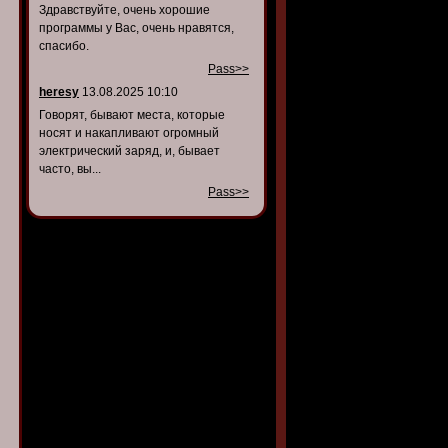
Здравствуйте, очень хорошие
программы у Вас, очень нравятся,
спасибо.
Pass>>
heresy
13.08.2025 10:10
Говорят, бывают места, которые
носят и накапливают огромный
электрический заряд, и, бывает
часто, вы...
Pass>>