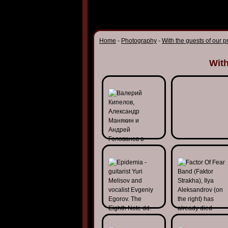
Home
-
Photography
-
With the guests of our 
With