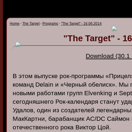
Home
-
The Target
-
Programs
-
"The Target" - 16.06.2014
"The Target" - 1
Download (30.1
В этом выпуске рок-программы «Прицел
команд Delain и «Черный обелиск». Мы 
новыми работами групп Elvenking и Septi
сегодняшнего Рок-календаря станут уд
Удалов, один из создателей легендарны
МакКартни, барабанщик AC/DC Саймон 
отечественного рока Виктор Цой.