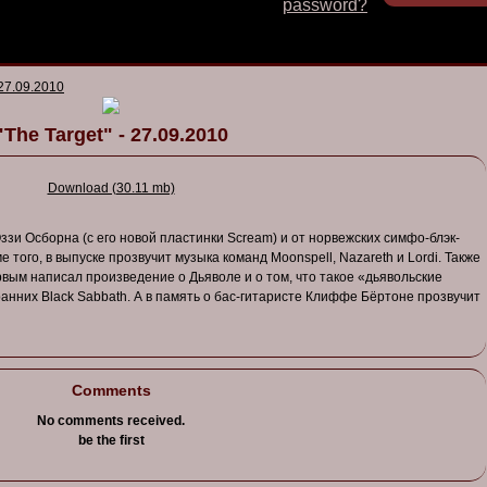
password?
 27.09.2010
"The Target" - 27.09.2010
Download (30.11 mb)
ззи
Осборна
(с его
но
в
ой
пластинки
Scream) и
от
норв
ежских
симфо-блэк-
ме
того
, в в
ыпуске
проз
в
учит
музыка
команд
Moonspell
, Nazareth и
Lordi
.
Также
рв
ым
написал
произ
в
едение
о Дьяволе и о том, что
такое
«дьяв
ольские
ранних
Black Sabbath. А в
память
о
бас-гитаристе
Клиффе
Бёртоне
проз
в
учит
Comments
No comments received.
be the first