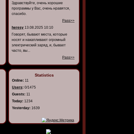
Здравствуйте, очень хорошие
программы у Вас, очень нравятся,
спасибо.
Pass>>
heresy
13.08.2025 10:10
Говорят, бывают места, которые
носят и накапливают огромный
электрический заряд, и, бывает
часто, вы...
Pass>>
Statistics
Online:
11
Users
:
0/1475
Guests:
11
Today:
1234
Yesterday:
1639