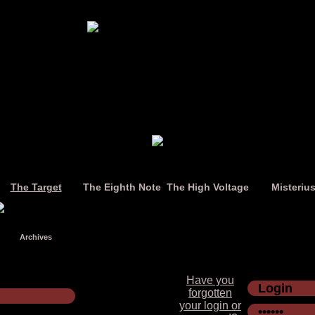
The Target
The Eighth Note
The High Voltage
Misteriu
Archives
Have you
forgotten
your login or