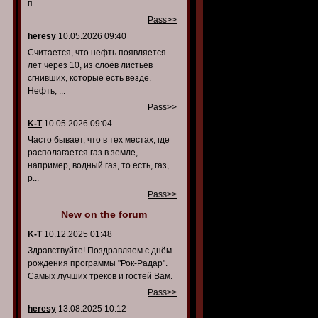
п...
Pass>>
heresy
10.05.2026 09:40
Считается, что нефть появляется
лет через 10, из слоёв листьев
сгнивших, которые есть везде.
Нефть, ...
Pass>>
K-T
10.05.2026 09:04
Часто бывает, что в тех местах, где
располагается газ в земле,
например, водный газ, то есть, газ,
р...
Pass>>
New on the forum
K-T
10.12.2025 01:48
Здравствуйте! Поздравляем с днём
рождения программы "Рок-Радар".
Самых лучших треков и гостей Вам.
Pass>>
heresy
13.08.2025 10:12