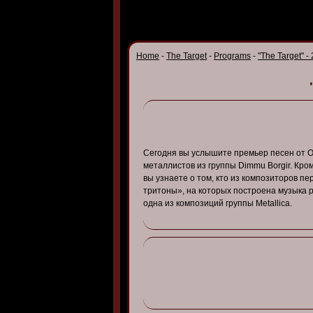
Home
-
The Target
-
Programs
-
"The Target" -
Сегодня
вы
услышите
премьер
песен
от
О
металлисто
в
из
группы
Dimmu
Borgir
.
Кро
вы
узнаете
о том, кто
из
композиторо
в пе
тритоны
»,
на
которых
построена
музыка
одна
из
композиций
группы
Metallica.