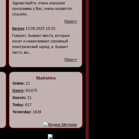
Здравствуйте, очень хорошие
программы у Вас, очень нравятся,
спасибо.
Pass>>
heresy
13.08.2025 10:10
Говорят, бывают места, которые
носят и накапливают огромный
электрический заряд, и, бывает
часто, вы...
Pass>>
Statistics
Online:
21
Users
:
0/1475
Guests:
21
Today:
617
Yesterday:
1639