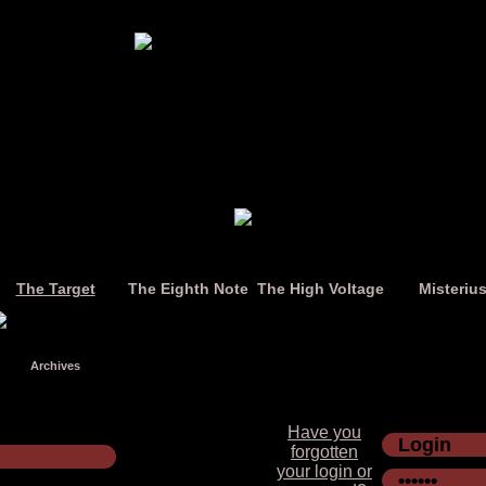
The Target
The Eighth Note
The High Voltage
Misteriu
Archives
Have you
forgotten
your login or