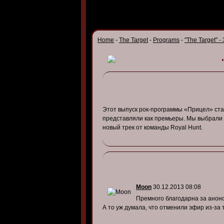
Home
-
The Target
-
Programs
-
"The Target" -
Этот выпуск рок-программы «Прицел» ста
представляли как премьеры. Мы выбрали с
новый трек от команды Royal Hunt.
Moon
30.12.2013 08:08
Премного благодарна за анонс
А то уж думала, что отменили эфир из-за 