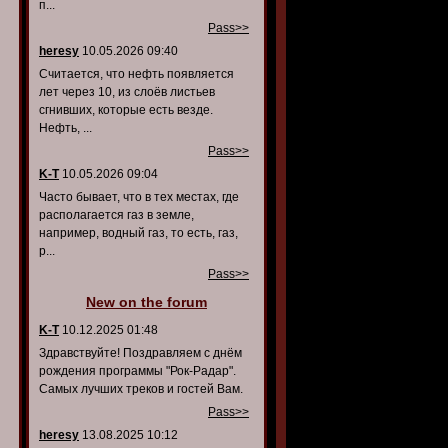
п...
Pass>>
heresy
10.05.2026 09:40
Считается, что нефть появляется
лет через 10, из слоёв листьев
сгнивших, которые есть везде.
Нефть, ...
Pass>>
K-T
10.05.2026 09:04
Часто бывает, что в тех местах, где
располагается газ в земле,
например, водный газ, то есть, газ,
р...
Pass>>
New on the forum
K-T
10.12.2025 01:48
Здравствуйте! Поздравляем с днём
рождения программы "Рок-Радар".
Самых лучших треков и гостей Вам.
Pass>>
heresy
13.08.2025 10:12