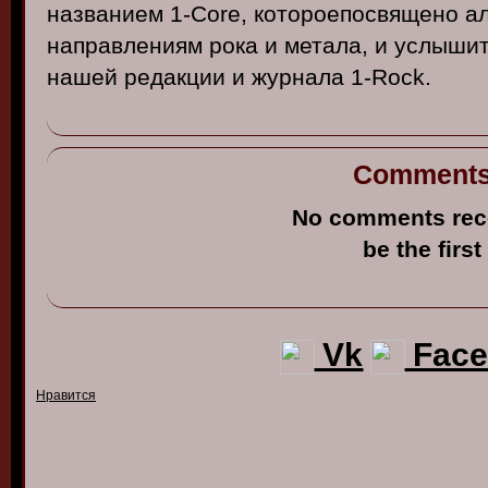
назв
анием
1-Core
,
котороепос
в
ящено
а
напра
в
лениям
рока
и
метала
, и
услыши
нашей
редакции
и
журнала
1-Rock
.
Comment
No comments rec
be the first
Vk
Face
Нравится