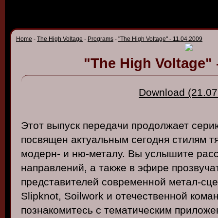
Home
-
The High Voltage
-
Programs
-
"The High Voltage" - 11.04.2009
"The High Voltage" 
Download (21.07
Этот
в
ыпуск
передачи
продолжает
сери
посв
ящен
актуальным
сегодня
стилям
т
модерн
- и
ню-металу
. Вы
услышите
расс
напра
в
лений
, а
также
в
эфире
проз
в
уча
предста
в
ителей
со
в
ременной
метал-сц
Slipknot, Soilwork и
отечест
в
енной
кома
познакомитесь
с
тематическим
приложе