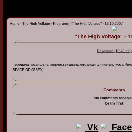
Home
-
The High Voltage
-
Programs
-
"The High Voltage" - 13.10.2007
"The High Voltage" - 1
Download (10.48 mb)
передача
посв
ящена
тв
орчест
ву шв
едского
клав
ишника
-в
иртуоза
Рич
SPACE ODYSSEY)
Comments
No comments receive
be the first
Vk
Face