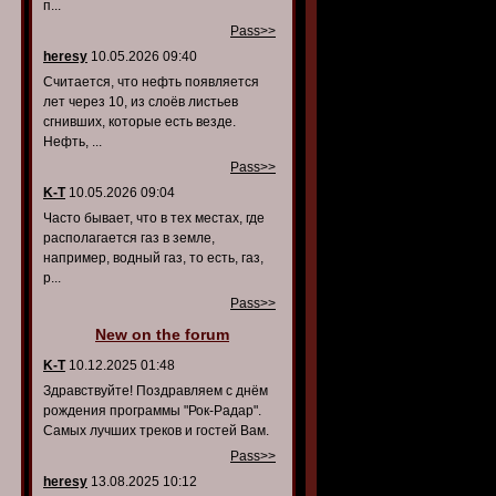
п...
Pass>>
heresy
10.05.2026 09:40
Считается, что нефть появляется
лет через 10, из слоёв листьев
сгнивших, которые есть везде.
Нефть, ...
Pass>>
K-T
10.05.2026 09:04
Часто бывает, что в тех местах, где
располагается газ в земле,
например, водный газ, то есть, газ,
р...
Pass>>
New on the forum
K-T
10.12.2025 01:48
Здравствуйте! Поздравляем с днём
рождения программы "Рок-Радар".
Самых лучших треков и гостей Вам.
Pass>>
heresy
13.08.2025 10:12