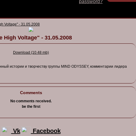
password?
gh Voltage" - 31.05.2008
e High Voltage" - 31.05.2008
Download (10.48 mb)
нный
истории
и тв
орчест
ву
группы
MIND ODYSSEY,
комментарии
лидера
Comments
No comments received.
be the first
Vk
Facebook