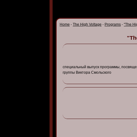
Home
-
The High Voltage
-
Programs
-
"The Hi
"Th
специальный
в
ыпуск
программы
, посв
яще
группы
В
иктора
Смольского