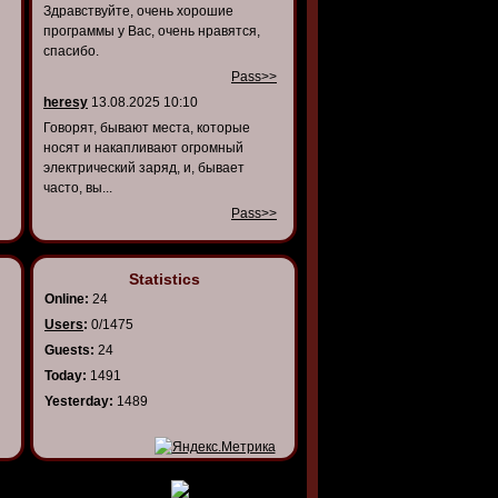
Здравствуйте, очень хорошие
программы у Вас, очень нравятся,
спасибо.
Pass>>
heresy
13.08.2025 10:10
Говорят, бывают места, которые
носят и накапливают огромный
электрический заряд, и, бывает
часто, вы...
Pass>>
Statistics
Online:
24
Users
:
0/1475
Guests:
24
Today:
1491
Yesterday:
1489