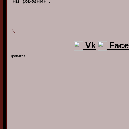
напряжения".
Vk
Face
Нравится