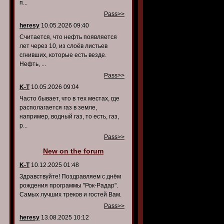
п...
Pass>>
heresy
10.05.2026 09:40
Считается, что нефть появляется
лет через 10, из слоёв листьев
сгнивших, которые есть везде.
Нефть, ...
Pass>>
K-T
10.05.2026 09:04
Часто бывает, что в тех местах, где
располагается газ в земле,
например, водный газ, то есть, газ,
р...
Pass>>
New on the forum
K-T
10.12.2025 01:48
Здравствуйте! Поздравляем с днём
рождения программы "Рок-Радар".
Самых лучших треков и гостей Вам.
Pass>>
heresy
13.08.2025 10:12