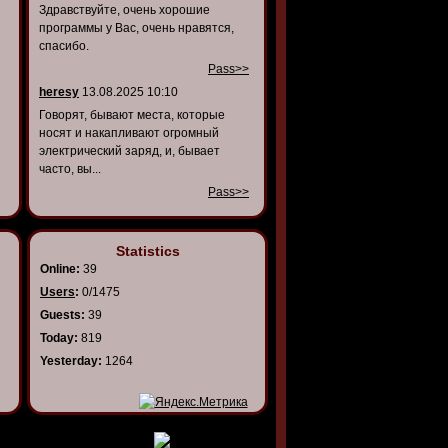
Здравствуйте, очень хорошие
программы у Вас, очень нравятся,
спасибо.
Pass>>
heresy
13.08.2025 10:10
Говорят, бывают места, которые
носят и накапливают огромный
электрический заряд, и, бывает
часто, вы...
Pass>>
Statistics
Online:
39
Users
:
0/1475
Guests:
39
Today:
819
Yesterday:
1264