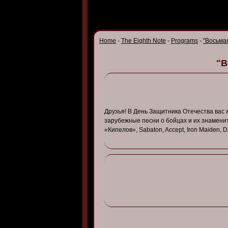
Home
-
The Eighth Note
-
Programs
-
"Восьмая
"В
Друзья! В День Защитника Отечества вас
зарубежные песни о бойцах и их знамени
«Кипелов», Sabaton, Accept, Iron Maiden, 