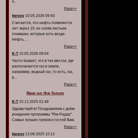
п...
Pass>>
heresy
10.05.2026 09:40
Считается, что нефть появляется
лет через 10, из слоёв листьев
сгнивших, которые есть везде.
Нефть, ...
Pass>>
K-T
10.05.2026 09:04
Часто бывает, что в тех местах, где
располагается газ в земле,
например, водный газ, то есть, газ,
р...
Pass>>
New on the forum
K-T
10.12.2025 01:48
Здравствуйте! Поздравляем с днём
рождения программы "Рок-Радар".
Самых лучших треков и гостей Вам.
Pass>>
heresy
13.08.2025 10:12