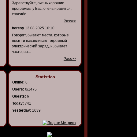
Здравствуйте, очень хорошие
программы у Вас, очень нравятся,
спасибо.
Pass>>
heresy
13.08.2025 10:10
Говорят, бывают места, которые
носят и накапливают огромный
электрический заряд, и, бывает
часто, вы...
Pass>>
Statistics
Online:
6
Users
:
0/1475
Guests:
6
Today:
741
Yesterday:
1639