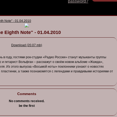
password?
hth Note" - 01.04.2010
e Eighth Note" - 01.04.2010
Download (20.07 mb)
нь
в
году
,
гостями
рок-студии
«
Радио
России
»
станут
музыканты
группы
с
и
гитарист
В
ольфган
–
расскажут
о своём
но
в
ом
альбоме
«
Жажда
»,
еля
.
Из
этого
в
ыпуска
«В
осьмой
ноты
»
поклонники
узнают
о
но
в
остях
й
пластинки
, а
также
познакомятся
с
легендами
и прав
ди
выми
историями
от
Comments
No comments received.
be the first