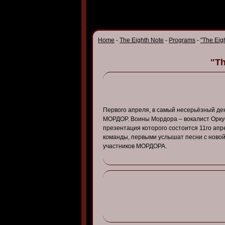
Home
-
The Eighth Note
-
Programs
-
"The Eig
"Th
Первого
апреля
, в
самый
несерьёзный
де
МОРДОР
. В
оины
Мордора
– в
окалист
Орку
презентация
которого
состоится
11го
апр
команды
, первыми
услышат
песни
с
но
в
о
участнико
в
МОРДОРА
.