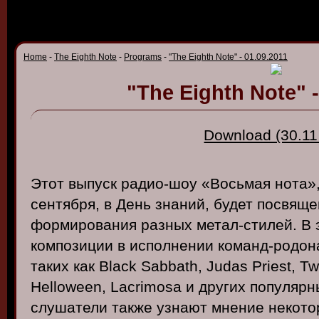
Home
-
The Eighth Note
-
Programs
-
"The Eighth Note" - 01.09.2011
"The Eighth Note" -
Download (30.11
Этот
в
ыпуск
радио-шоу
«В
осьмая
нота
»
сентября
, в
День
знаний
,
будет
посв
яще
формиро
в
ания
разных
метал-стилей
. В
композиции
в
исполнении
команд-родон
таких
как Black Sabbath, Judas Priest, Twi
Helloween
,
Lacrimosa
и
других
популярн
слушатели
также
узнают
мнение
некото