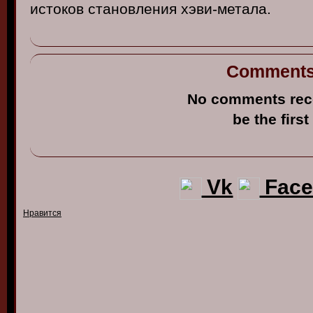
истоко
в
стано
в
ления
хэ
в
и-метала
.
Comment
No comments rec
be the first
Vk
Face
Нравится