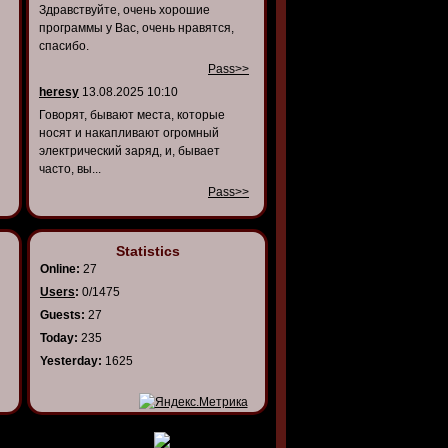
Здравствуйте, очень хорошие
программы у Вас, очень нравятся,
спасибо.
Pass>>
heresy
13.08.2025 10:10
Говорят, бывают места, которые
носят и накапливают огромный
электрический заряд, и, бывает
часто, вы...
Pass>>
Statistics
Online:
27
Users
:
0/1475
Guests:
27
Today:
235
Yesterday:
1625