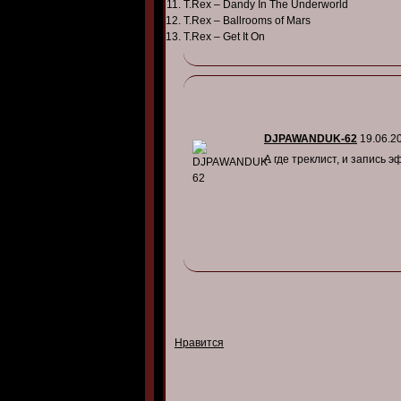
T.Rex – Dandy In The Underworld
T.Rex – Ballrooms of Mars
T.Rex – Get It On
DJPAWANDUK-62
19.06.2
А где треклист, и запись э
Нравится