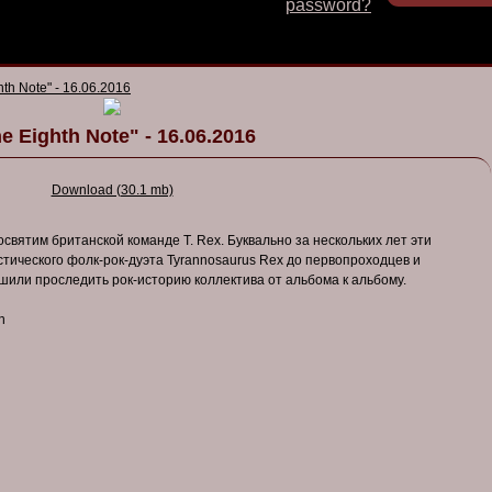
password?
hth Note" - 16.06.2016
e Eighth Note" - 16.06.2016
Download (30.1 mb)
вятим британской команде T. Rex. Буквально за нескольких лет эти
тического фолк-рок-дуэта Tyrannosaurus Rex до первопроходцев и
шили проследить рок-историю коллектива от альбома к альбому.
n