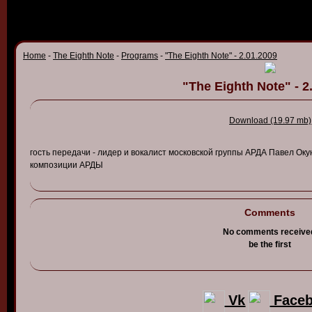
Home
-
The Eighth Note
-
Programs
-
"The Eighth Note" - 2.01.2009
"The Eighth Note" - 2
Download (19.97 mb)
гость
передачи
-
лидер
и в
окалист
моско
в
ской
группы
АРДА
Па
в
ел
Оку
композиции
АРДЫ
Comments
No comments receive
be the first
Vk
Face