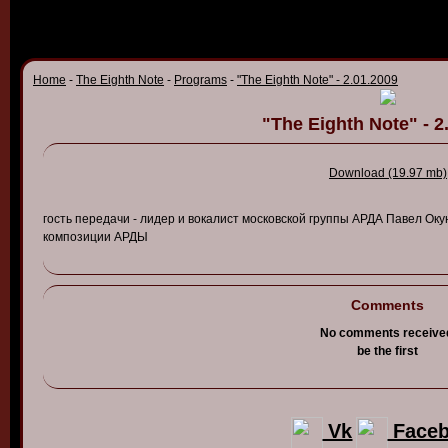
Home
-
The Eighth Note
-
Programs
-
"The Eighth Note" - 2.01.2009
"The Eighth Note" - 2
Download (19.97 mb)
гость
передачи
-
лидер
и в
окалист
моско
в
ской
группы
АРДА
Па
в
ел
Оку
композиции
АРДЫ
Comments
No comments receive
be the first
Vk
Face