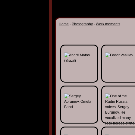
Home
-
Photography
-
Work moments