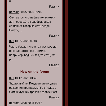
п...
Pass>>
heresy
10.05.2026 09:40
Считается, что нефть появляется
лет через 10, из слоёв листьев
сгнивших, которые есть везде.
Нефть, ...
Pass>>
K-T
10.05.2026 09:04
Часто бывает, что в тех местах, где
располагается газ в земле,
например, водный газ, то есть, газ,
р...
Pass>>
New on the forum
K-T
10.12.2025 01:48
Здравствуйте! Поздравляем с днём
рождения программы "Рок-Радар".
Самых лучших треков и гостей Вам.
Pass>>
heresy
13.08.2025 10:12