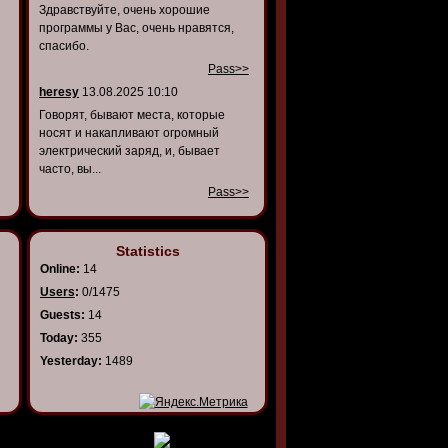
Здравствуйте, очень хорошие
программы у Вас, очень нравятся,
спасибо.
Pass>>
heresy
13.08.2025 10:10
Говорят, бывают места, которые
носят и накапливают огромный
электрический заряд, и, бывает
часто, вы...
Pass>>
Statistics
Online:
14
Users
:
0/1475
Guests:
14
Today:
355
Yesterday:
1489