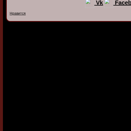
Vk
Face
Нравится