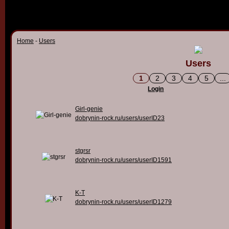
Home
-
Users
Users
1
2
3
4
5
...
Login
Girl-genie
dobrynin-rock.ru/users/userID23
stgrsr
dobrynin-rock.ru/users/userID1591
K-T
dobrynin-rock.ru/users/userID1279