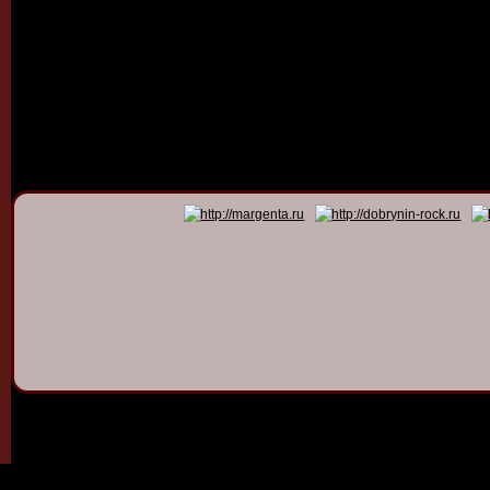
© 2011 - 2026
Dmitry Dob
All rights 