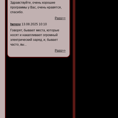
Здравствуйте, очень хорошие
программы у Вас, очень нравятся,
спасибо.
Pass>>
heresy
13.08.2025 10:10
Говорят, бывают места, которые
носят и накапливают огромный
электрический заряд, и, бывает
часто, вы...
Pass>>