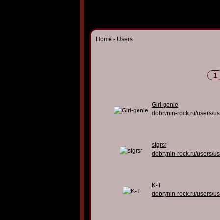
Home
-
Users
1
Girl-genie
dobrynin-rock.ru/users/u
stgrsr
dobrynin-rock.ru/users/u
K-T
dobrynin-rock.ru/users/u